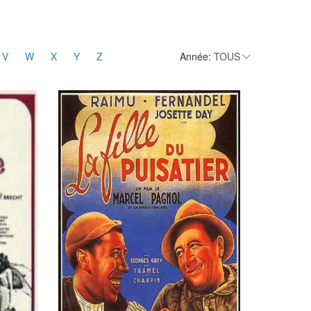
V
W
X
Y
Z
Année: