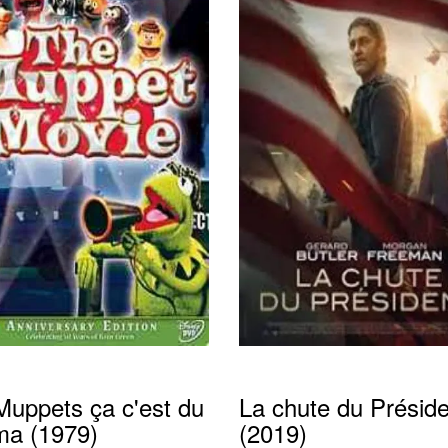
Muppets ça c'est du
La chute du Préside
ma (1979)
(2019)