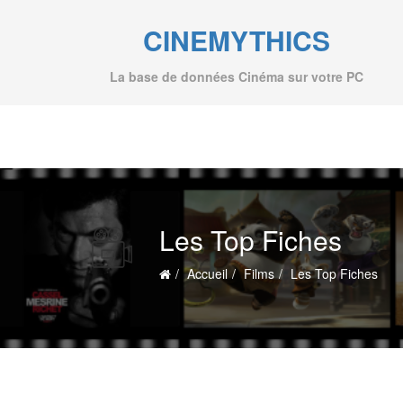
CINEMYTHICS
La base de données Cinéma sur votre PC
Les Top Fiches
Accueil
Films
Les Top Fiches