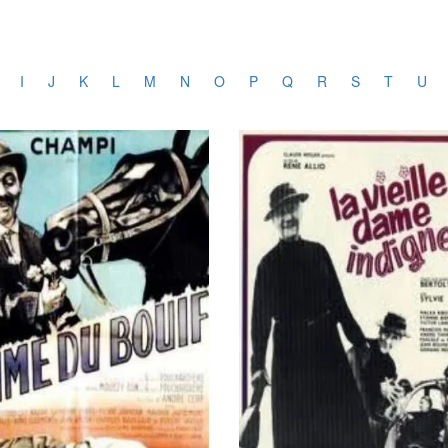
I
J
K
L
M
N
O
P
Q
R
S
T
U