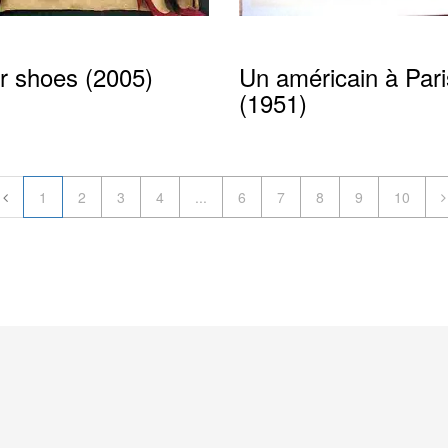
er shoes (2005)
Un américain à Pari
(1951)
1
2
3
4
...
6
7
8
9
10