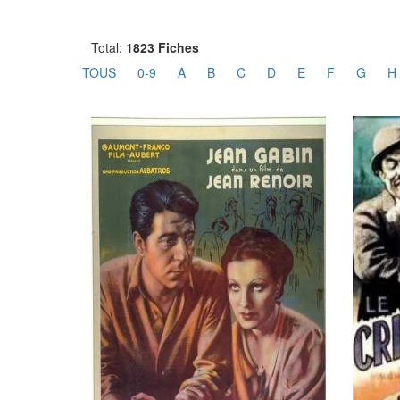
Total:
1823 Fiches
TOUS
0-9
A
B
C
D
E
F
G
H