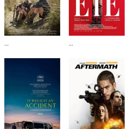
...
...