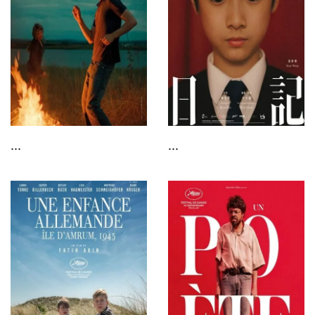
...
...