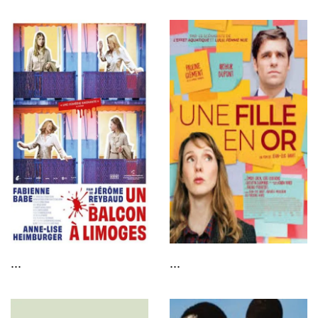
...
...