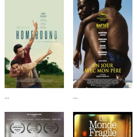
...
...