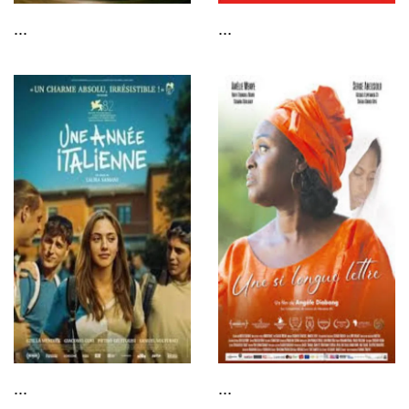
...
...
...
...