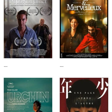
...
...