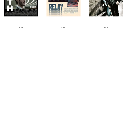
...
...
...