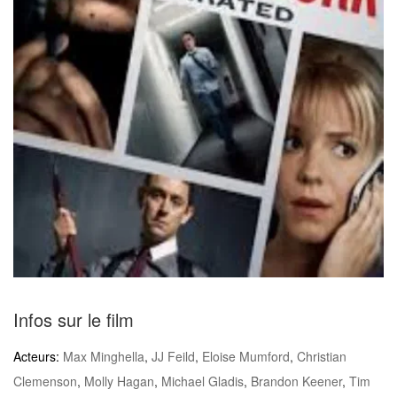
Infos sur le film
Acteurs:
Max Minghella
,
JJ Feild
,
Eloise Mumford
,
Christian
Clemenson
,
Molly Hagan
,
Michael Gladis
,
Brandon Keener
,
Tim