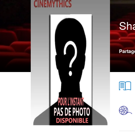
Sh
-
Partag