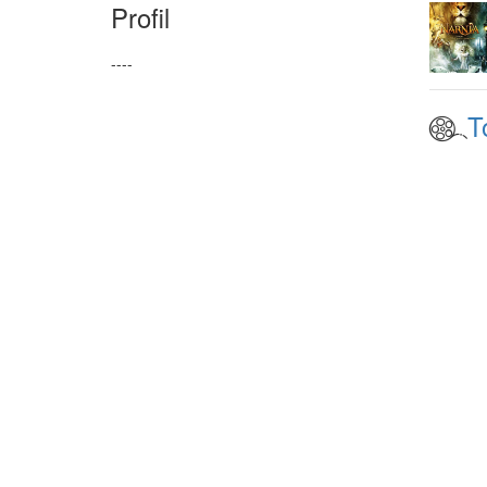
Profil
----
T