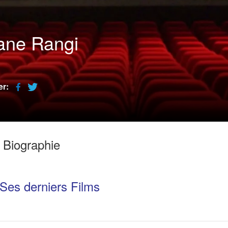
ane Rangi
er:
Biographie
Ses derniers Films