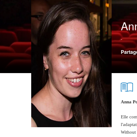
Ann
-
Partag
Anna Po
Elle com
l'adapta
Without 