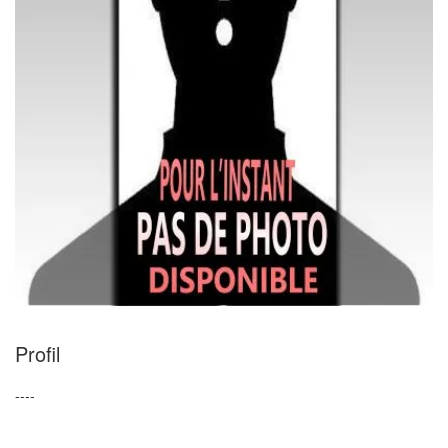
Profil
----