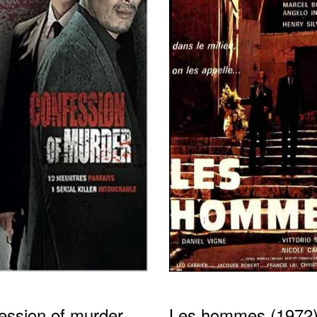
ession of murder
Les hommes (1972