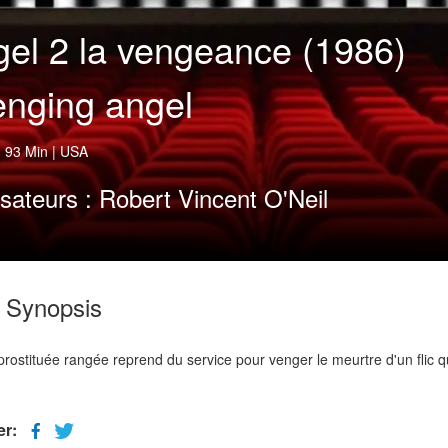
el 2 la vengeance (1986)
nging angel
|
93 Min
|
USA
isateurs :
Robert Vincent O'Neil
Synopsis
rostituée rangée reprend du service pour venger le meurtre d'un flic q
er: