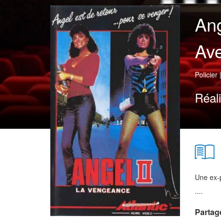
Ang
Ave
Policier
Réal
Une ex-p
....
Partag